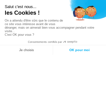
+33 (0)2 41 46 36 09
contact@akaze.fr
Réalisation Makeo
Agence web à Cholet
Mentions légales
CGV
CGU
© 2026 Akaze