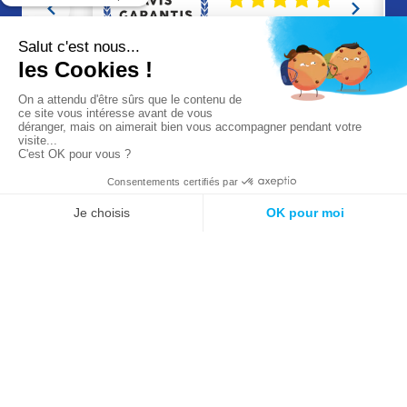
+33 (0)2 41 46 36 09
contact@akaze.fr
Réalisation Makeo
Agence web à Cholet
Mentions légales
CGV
CGU
© 2026 Akaze