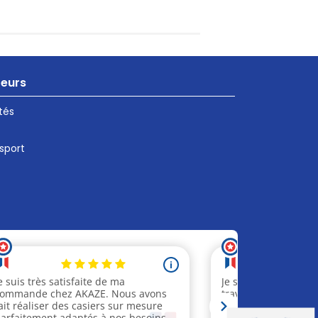
teurs
tés
 sport