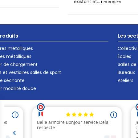
existant et...
Lire la suite
roduits
Les sec
ires métalliques
Collectivi
es métalliques
Écoles
er de chargement
Salles de
s et vestiaires salles de sport
Bureaux
re séchante
Ateliers
er mobilité douce