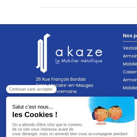
Nos p
Vestia
Armoir
Mobili
Casier
26 Rue François Bordais
Armoi
Saint-Macaire-en-Mauges
Mobili
49450 Sèvremoine