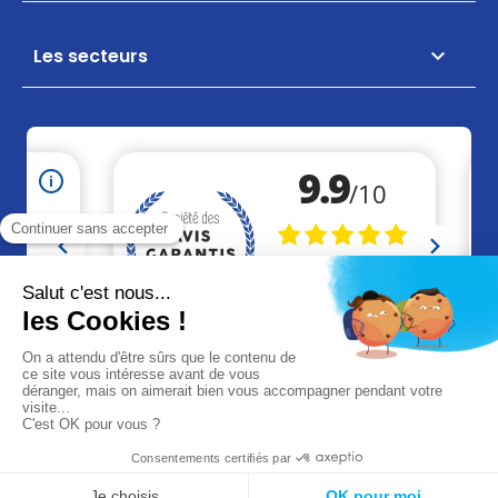
Les secteurs

+33 (0)2 41 46 36 09
contact@akaze.fr
Réalisation Makeo
Agence web à Cholet
Mentions légales
CGV
CGU
© 2026 Akaze