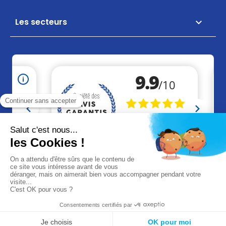
Les secteurs

+33 (0)2 41 46 36 09
contact@akaze.fr
Réalisation Makeo
Agence web à Cholet
Mentions légales
CGV
CGU
© 2026 Akaze