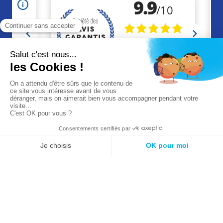
+33 (0)2 41 46 36 09
contact@akaze.fr
Réalisation Makeo
Agence web à Cholet
Mentions légales
CGV
CGU
© 2026 Akaze