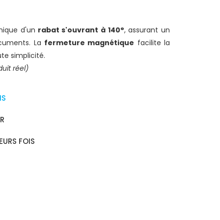
unique d'un
rabat s'ouvrant à 140°
, assurant un
cuments. La
fermeture magnétique
facilite la
te simplicité.
uit réel)
IS
UR
EURS FOIS