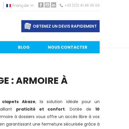
r
Français
+33 (0)2 41 46 36 09
Facebook
YouTube
LinkedIn
OBTENEZ UN DEVIS RAPIDEMENT
BLOG
NOUS CONTACTER
E : ARMOIRE À
 clapets Akaze
, la solution idéale pour un
alliant
praticité et confort
. Dotée de
10
armoire à dossiers vous offre un accès libre à vos
t en garantissant une fermeture sécurisée grâce à