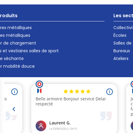
roduits
Les sec
ires métalliques
Collectivi
es métalliques
Écoles
er de chargement
Salles de
s et vestiaires salles de sport
Bureaux
re séchante
Ateliers
er mobilité douce