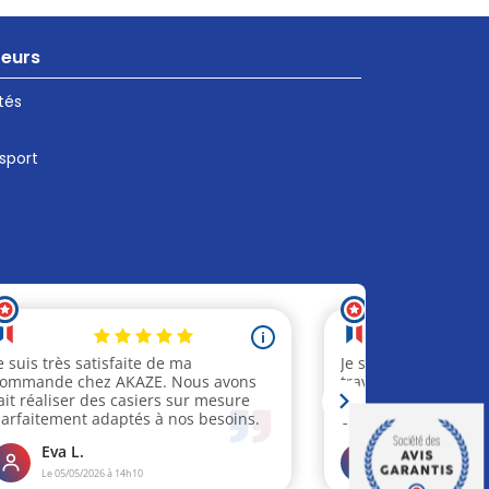
teurs
tés
 sport