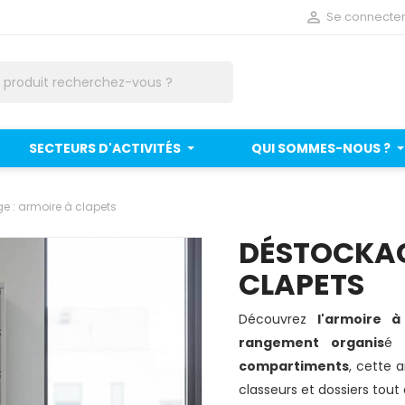

Se connecte
SECTEURS D'ACTIVITÉS
QUI SOMMES-NOUS ?
e : armoire à clapets
DÉSTOCKAG
CLAPETS
Découvrez
l'armoire à
rangement organis
é 
compartiments
, cette 
classeurs et dossiers tou