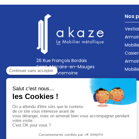
Nos p
Vestia
Armoir
Mobili
Casier
26 Rue François Bordais
Armoi
Saint-Macaire-en-Mauges
Mobili
49450 Sèvremoine