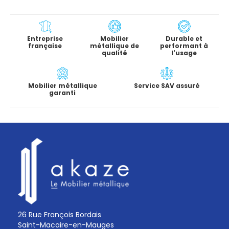
Entreprise
Mobilier
Durable et
française
métallique de
performant à
qualité
l'usage
Mobilier métallique
Service SAV assuré
garanti
26 Rue François Bordais
Saint-Macaire-en-Mauges