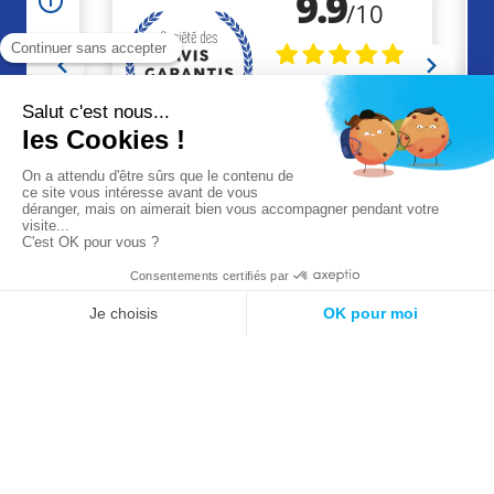
+33 (0)2 41 46 36 09
contact@akaze.fr
Réalisation Makeo
Agence web à Cholet
Mentions légales
CGV
CGU
© 2026 Akaze