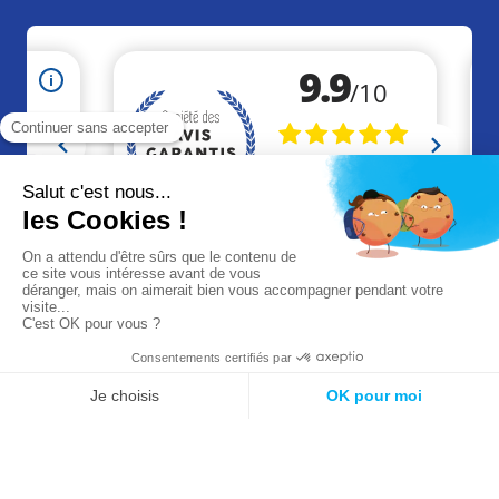
+33 (0)2 41 46 36 09
contact@akaze.fr
Réalisation Makeo
Agence web à Cholet
Mentions légales
CGV
CGU
© 2026 Akaze