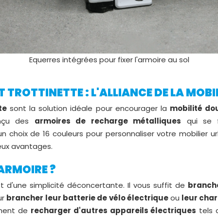
Equerres intégrées pour fixer l'armoire au sol
 TROTTINETTE : L'ALLIANCE DE LA MOBI
te
sont la solution idéale pour encourager la
mobilité do
conçu des
armoires de recharge métalliques
qui se f
 un choix de 16 couleurs pour personnaliser votre mobilie
eux avantages.
ARMOIRE ?
t d'une simplicité déconcertante. Il vous suffit de
branche
ur
brancher leur batterie de vélo électrique
ou
leur char
ment de
recharger d'autres appareils électriques
tels 