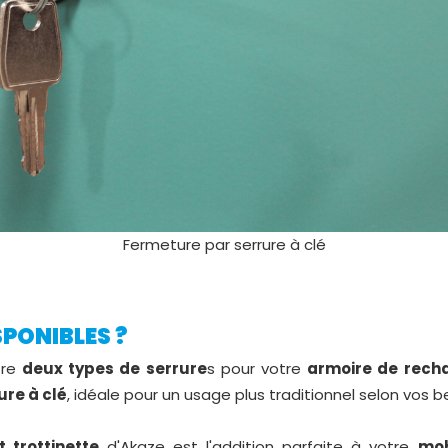
Fermeture par serrure à clé
SPONIBLES ?
tre
deux types de serrure
s pour votre
armoire de rech
ure à clé
, idéale pour un usage plus traditionnel selon vos b
t trottinette
d'Akaze est l'addition parfaite à votre
mob