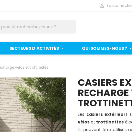

Se connecte
SECTEURS D'ACTIVITÉS
QUI SOMMES-NOUS ?
echarge vélos et trottinettes
CASIERS EX
RECHARGE 
TROTTINET
Les
casiers extérieur
s 
vélos
et
trottinettes
éle
Ils peuvent être utilisés a