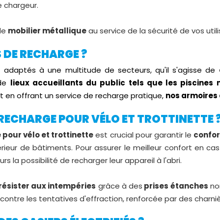
e chargeur.
 de
mobilier métallique
au service de la sécurité de vos utili
S DE RECHARGE ?
 adaptés à une multitude de secteurs, qu'il s'agisse de
de
lieux accueillants du public tels que les piscines 
t en offrant un service de recharge pratique,
nos armoires
 RECHARGE POUR VÉLO ET TROTTINETTE 
pour vélo et trottinette
est crucial pour garantir le
confor
térieur de bâtiments. Pour assurer le meilleur confort en 
rs la possibilité de recharger leur appareil à l'abri.
résister aux intempéries
grâce à des
prises étanches
no
ntre les tentatives d'effraction, renforcée par des charnièr