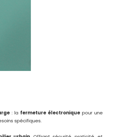
arge
: la
fermeture électronique
pour une
esoins spécifiques.
ilier urbain
. Offrant sécurité, praticité, et