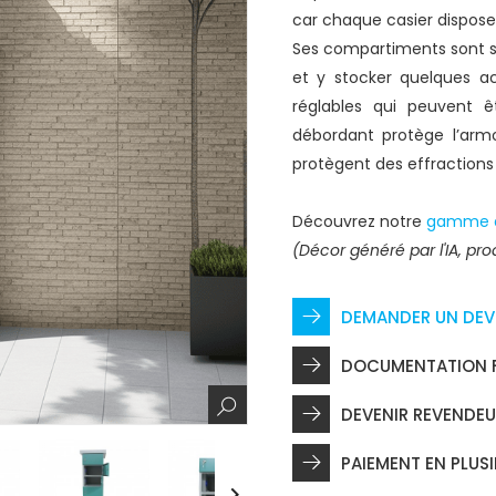
car chaque casier dispose
Ses compartiments sont s
et y stocker quelques ac
réglables qui peuvent ê
débordant protège l’armoi
protègent des effractions
Découvrez notre
gamme d
(Décor généré par l'IA, prod
DEMANDER UN DEV
DOCUMENTATION FI
DEVENIR REVENDE
PAIEMENT EN PLUSI
