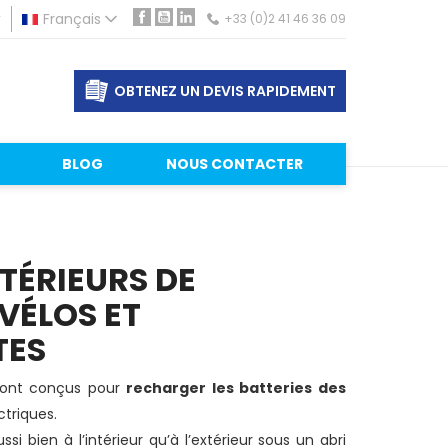
r
Français
+33 (0)2 41 46 36 09
Facebook
YouTube
LinkedIn
OBTENEZ UN DEVIS RAPIDEMENT
BLOG
NOUS CONTACTER
TÉRIEURS DE
VÉLOS ET
TES
sont conçus pour
recharger les batteries des
ctriques.
ussi bien à l’intérieur qu’à l’extérieur sous un abri