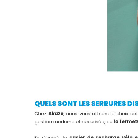
QUELS SONT LES SERRURES DI
Chez
Akaze
, nous vous offrons le choix en
gestion moderne et sécurisée, ou
la fermet
En résumé, le
casier de recharge
vélo e