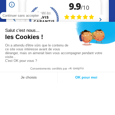
+33 (0)2 41 46 36 09
contact@akaze.fr
Réalisation Makeo
Agence web à Cholet
Mentions légales
CGV
CGU
© 2026 Akaze