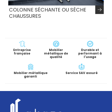
COLONNE SÉCHANTE OU SÈCHE
CHAUSSURES
Entreprise
Mobilier
Durable et
française
métallique de
performant à
qualité
l'usage
Mobilier métallique
Service SAV assuré
garanti