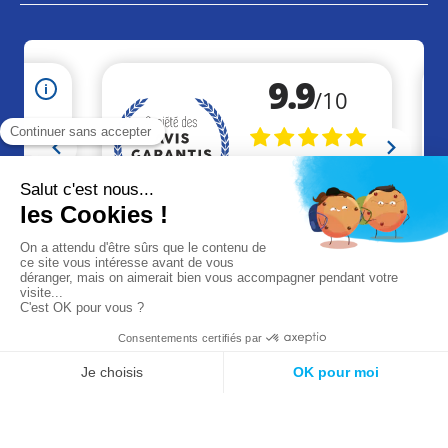
+33 (0)2 41 46 36 09
contact@akaze.fr
Réalisation Makeo
Agence web à Cholet
Mentions légales
CGV
CGU
© 2026 Akaze